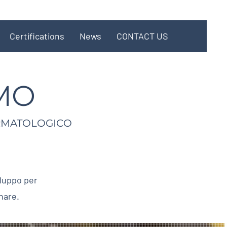
Certifications
News
CONTACT US
MO
ERMATOLOGICO
iluppo per
nare.