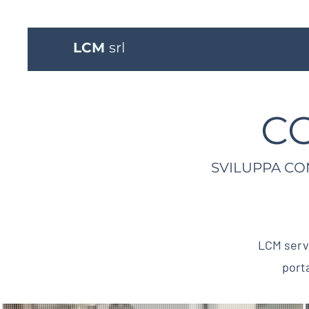
LCM
srl
C
SVILUPPA CO
LCM serve
port