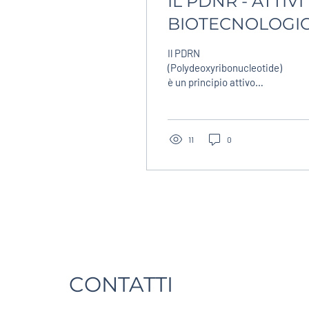
IL PDNR - ATTIVI
BIOTECNOLOGIC
Il PDRN
(Polydeoxyribonucleotide)
è un principio attivo
biotecnologico derivato da
frammenti di DNA
purificati, studiato per la
sua capacità di favorire la
11
0
rigenerazione dei tessuti
cutanei. In dermatologia
agisce stimolando i
recettori adenosinici A2A,
promuovendo la
proliferazione dei
fibroblasti, la sintesi di
collagene e i processi di
riparazione della pelle.
CONTATTI
Numerosi studi hanno
evidenziato miglioramenti