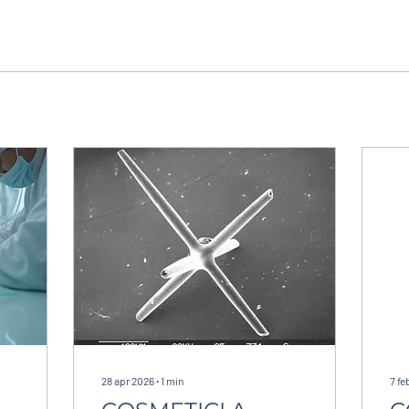
28 apr 2026
∙
1
min
7 fe