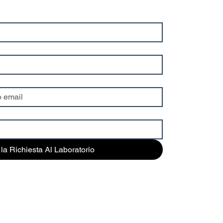
ce dalla scelta di non
lsionare stabilmente
 fase acquosa e una...
 la Richiesta Al Laboratorio