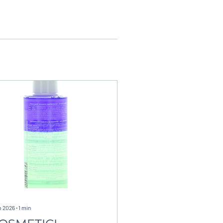
b 2026
∙
1
min