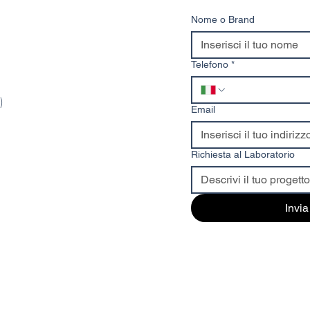
dimensioni variabili
nas
(generalmente tra 50 e 250
emu
Nome o Brand
µm), caratterizzati da
una
elevata rigidità e capacità
di...
Telefono
*
)
Email
Richiesta al Laboratorio
Invia