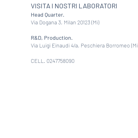
dell’elasticità cutanea,
VISITA I NOSTRI LABORATORI
della compattezza e della
He ad Quarter.
qualità generale della
Via Dogana 3, Milan 20123 (Mi)
pelle,...
R&D, Production.
Via Luigi Einaudi 4/a, Peschiera Borromeo (Mi
CELL. 0247758090