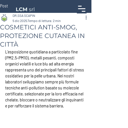
Post
LCM
srl
DR.SSA SCAPIN
5 dic 2025
Tempo di lettura: 2 min
COSMETICI ANTI-SMOG,
PROTEZIONE CUTANEA IN
CITTÀ
L’esposizione quotidiana a particolato fine 
(PM2.5–PM10), metalli pesanti, composti 
organici volatili e luce blu ad alta energia 
rappresenta uno dei principali fattori di stress 
ossidativo per la pelle urbana. Nei nostri 
laboratori sviluppiamo sempre più formule 
tecniche anti-pollution basate su 
molecole 
certificate
, selezionate per la loro efficacia nel 
chelate
, 
bloccare
 o 
neutralizzare
 gli inquinanti 
e per rafforzare il sistema barriera.