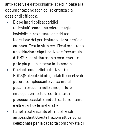
anti-adesiva e detossinante, scelti in base alla 
documentazione tecnico-scientifica e ai 
dossier di efficacia:
Biopolimeri polisaccaridici 
reticolati
Creano una micro-maglia 
invisibile e traspirante che riduce 
l’adesione del particolato sulla superficie 
cutanea. Test in vitro certificati mostrano 
una riduzione significativa dell’accumulo 
di PM2.5, contribuendo a mantenere la 
pelle più pulita e meno infiammata.
Chelanti cosmetici autorizzati (es. 
EDDS)
Molecole biodegradabili con elevato 
potere complessante verso metalli 
pesanti presenti nello smog. Il loro 
impiego permette di contrastare i 
processi ossidativi indotti da ferro, rame 
e altre particelle metalliche.
Estratti botanici titolati in polifenoli 
antiossidanti
Queste frazioni attive sono 
selezionate per la capacità comprovata di 